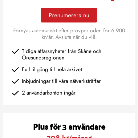
Prenumerera nu
Förnyas automatiskt efter provperioden för 6 900
kr/år. Avsluta när du vill.
Tidiga affärsnyheter från Skåne och
Öresundsregionen
Full tillgång till hela arkivet
Inbjudningar till våra nätverksträffar
2 användarkonton ingår
Plus för 3 användare
708 kr
/månad