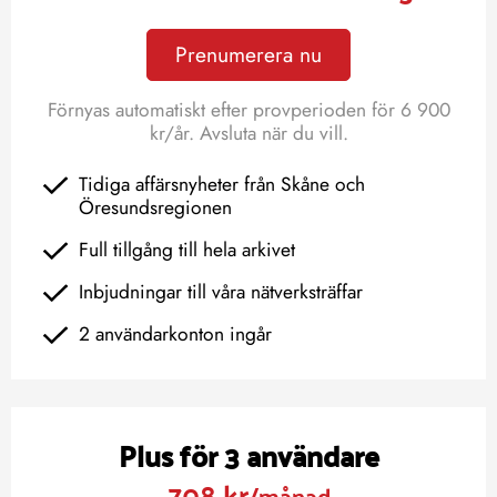
Prenumerera nu
Förnyas automatiskt efter provperioden för 6 900
kr/år. Avsluta när du vill.
Tidiga affärsnyheter från Skåne och
Öresundsregionen
Full tillgång till hela arkivet
Inbjudningar till våra nätverksträffar
2 användarkonton ingår
Plus för 3 användare
708 kr
/månad