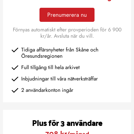
Prenumerera nu
Förnyas automatiskt efter provperioden för 6 900
kr/år. Avsluta när du vill.
Tidiga affärsnyheter från Skåne och
Öresundsregionen
Full tillgång till hela arkivet
Inbjudningar till våra nätverksträffar
2 användarkonton ingår
Plus för 3 användare
708 kr
/månad