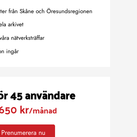
eter från Skåne och Öresundsregionen
hela arkivet
våra nätverksträffar
on ingår
för 45 användare
650 kr
/månad
Prenumerera nu