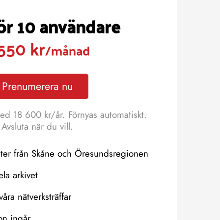
för 10 användare
550 kr
/månad
Prenumerera nu
ed 18 600 kr/år. Förnyas automatiskt.
Avsluta när du vill.
eter från Skåne och Öresundsregionen
hela arkivet
våra nätverksträffar
on ingår