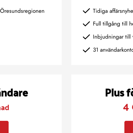
h Öresundsregionen
Tidiga affärsnyh
Full tillgång till 
Inbjudningar till 
31 användarkont
ändare
Plus 
4 
nad