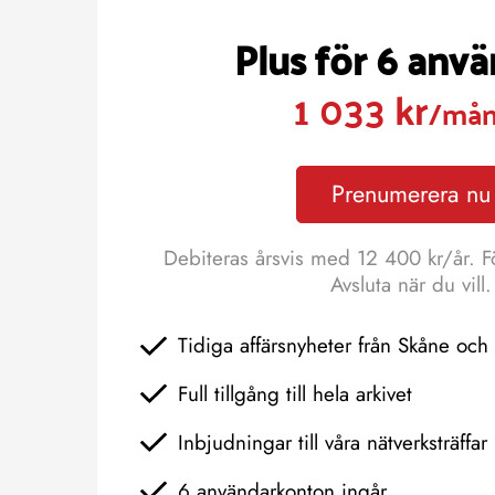
Plus för 6 anv
1 033 kr
/må
Prenumerera nu
Debiteras årsvis med 12 400 kr/år. F
Avsluta när du vill.
Tidiga affärsnyheter från Skåne oc
Full tillgång till hela arkivet
Inbjudningar till våra nätverksträffar
6 användarkonton ingår