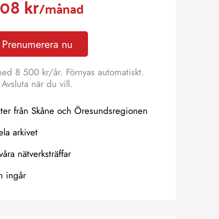
08 kr
/månad
Prenumerera nu
med 8 500 kr/år. Förnyas automatiskt.
Avsluta när du vill.
eter från Skåne och Öresundsregionen
hela arkivet
våra nätverksträffar
n ingår