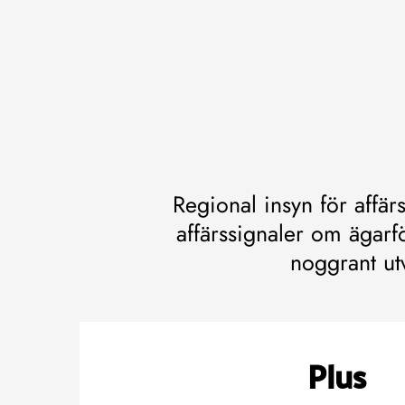
Regional insyn för affä
affärssignaler om ägarfö
noggrant ut
Plus