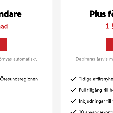
ändare
Plus 
1 
nad
örnyas automatiskt.
Debiteras årsvis m
h Öresundsregionen
Tidiga affärsnyh
Full tillgång till 
Inbjudningar till 
10 användarkont