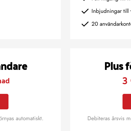
Inbjudningar till 
20 användarkont
ändare
Plus 
3
nad
örnyas automatiskt.
Debiteras årsvis m