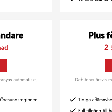
ändare
Plus 
2 
nad
örnyas automatiskt.
Debiteras årsvis m
h Öresundsregionen
Tidiga affärsnyh
Full tillgång till 