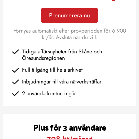
Prenumerera nu
Förnyas automatiskt efter provperioden för 6 900
kr/år. Avsluta när du vill.
Tidiga affärsnyheter från Skåne och
Öresundsregionen
Full tillgång till hela arkivet
Inbjudningar till våra nätverksträffar
2 användarkonton ingår
Plus för 3 användare
708 kr
/månad