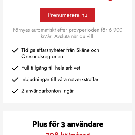
Prenumerera nu
Förnyas automatiskt efter provperioden för 6 900
kr/år. Avsluta när du vill.
Tidiga affärsnyheter från Skåne och
Öresundsregionen
Full tillgång till hela arkivet
Inbjudningar till våra nätverksträffar
2 användarkonton ingår
Plus för 3 användare
708 kr
/månad