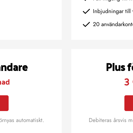
Inbjudningar till 
20 användarkont
ändare
Plus 
3
nad
örnyas automatiskt.
Debiteras årsvis m