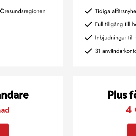
h Öresundsregionen
Tidiga affärsnyh
Full tillgång till 
Inbjudningar till 
31 användarkont
ändare
Plus 
4 
nad