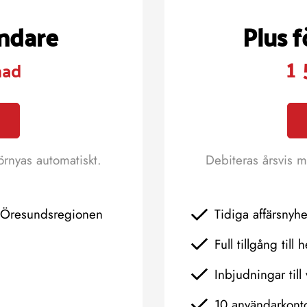
ändare
Plus 
1 
nad
örnyas automatiskt.
Debiteras årsvis m
h Öresundsregionen
Tidiga affärsnyh
Full tillgång till 
Inbjudningar till 
10 användarkont