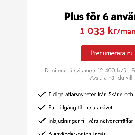
Plus för 6 anv
1 033 kr
/må
Prenumerera nu
Debiteras årsvis med 12 400 kr/år. F
Avsluta när du vill.
Tidiga affärsnyheter från Skåne oc
Full tillgång till hela arkivet
Inbjudningar till våra nätverksträffar
6 användarkonton ingår