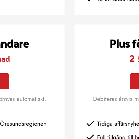
ändare
Plus 
2 
nad
örnyas automatiskt.
Debiteras årsvis m
h Öresundsregionen
Tidiga affärsnyh
Full tillgång till 