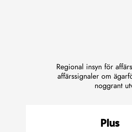
Regional insyn för affä
affärssignaler om ägarfö
noggrant ut
Plus