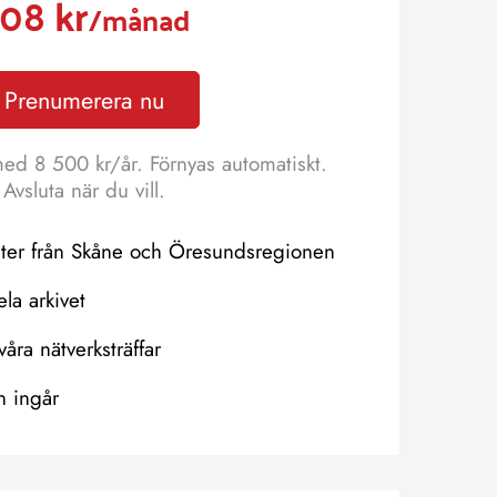
08 kr
/månad
Prenumerera nu
med 8 500 kr/år. Förnyas automatiskt.
Avsluta när du vill.
eter från Skåne och Öresundsregionen
hela arkivet
våra nätverksträffar
n ingår