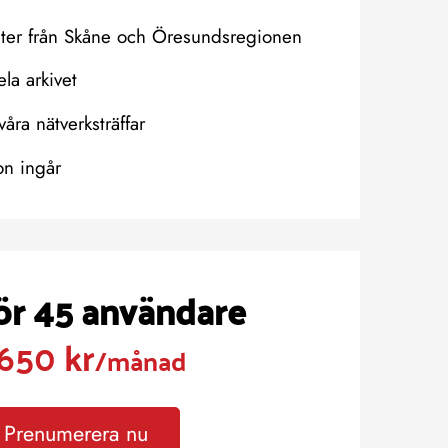
eter från Skåne och Öresundsregionen
hela arkivet
våra nätverksträffar
on ingår
för 45 användare
650 kr
/månad
Prenumerera nu