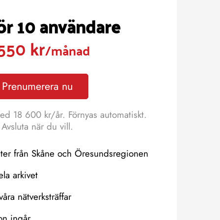
för 10 användare
550 kr
/månad
Prenumerera nu
ed 18 600 kr/år. Förnyas automatiskt.
Avsluta när du vill.
eter från Skåne och Öresundsregionen
hela arkivet
våra nätverksträffar
on ingår