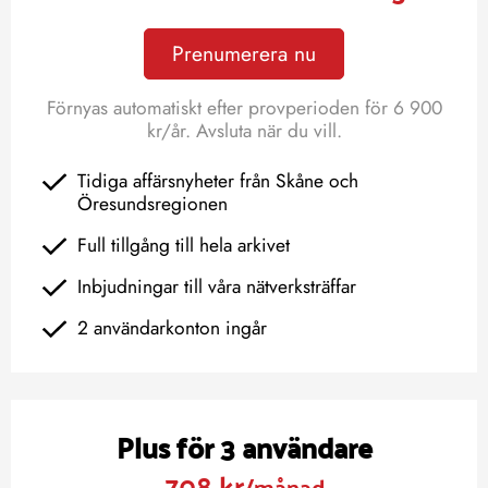
Prenumerera nu
Förnyas automatiskt efter provperioden för 6 900
kr/år. Avsluta när du vill.
Tidiga affärsnyheter från Skåne och
Öresundsregionen
Full tillgång till hela arkivet
Inbjudningar till våra nätverksträffar
2 användarkonton ingår
Plus för 3 användare
708 kr
/månad