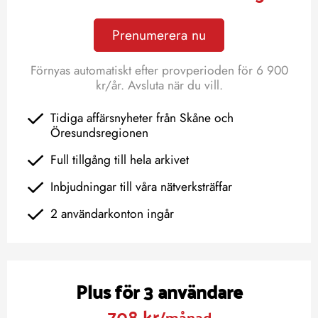
Prenumerera nu
Förnyas automatiskt efter provperioden för 6 900
kr/år. Avsluta när du vill.
Tidiga affärsnyheter från Skåne och
Öresundsregionen
Full tillgång till hela arkivet
Inbjudningar till våra nätverksträffar
2 användarkonton ingår
Plus för 3 användare
708 kr
/månad