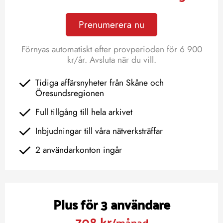
Prenumerera nu
Förnyas automatiskt efter provperioden för 6 900
kr/år. Avsluta när du vill.
Tidiga affärsnyheter från Skåne och
Öresundsregionen
Full tillgång till hela arkivet
Inbjudningar till våra nätverksträffar
2 användarkonton ingår
Plus för 3 användare
708 kr
/månad