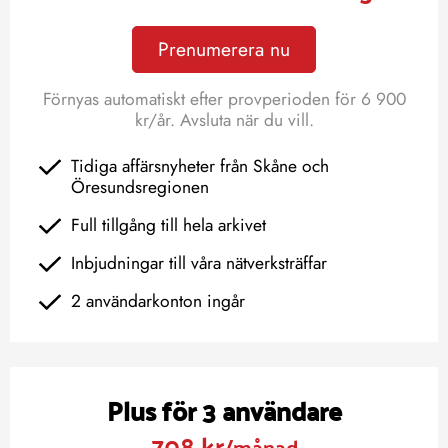
Prenumerera nu
Förnyas automatiskt efter provperioden för 6 900
kr/år. Avsluta när du vill.
Tidiga affärsnyheter från Skåne och
Öresundsregionen
Full tillgång till hela arkivet
Inbjudningar till våra nätverksträffar
2 användarkonton ingår
Plus för 3 användare
708 kr
/månad