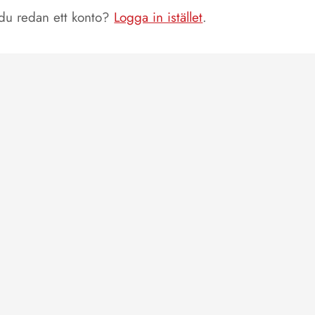
du redan ett konto?
Logga in istället
.